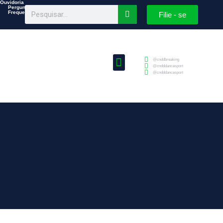
Ouvidoria
Perguntas
Frequentes
Filie - se
@cnddbreaking
@cndddancesport
@cndddancesport