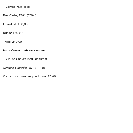
– Center Park Hotel
Rua Clelia, 1781 (650m)
Individual: 150,00
Duplo: 180,00
Triplo: 240,00
https://www.cpkhotel.com.br/
– Vila do Chaves Bed Breakfest
Avenida Pompéia, 473 (1,9 km)
Cama em quarto compartilhado: 70,00