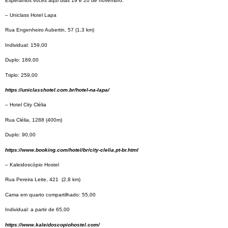
Esperamos vocês aqui dias 19 e 20 de novembro.
– Uniclass Hotel Lapa
Rua Engenheiro Aubertin, 57 (1,3 km)
Individual: 159,00
Duplo: 189,00
Triplo: 259,00
https://uniclasshotel.com.br/hotel-na-lapa/
– Hotel City Clélia
Rua Clélia, 1288 (400m)
Duplo: 90,00
https://www.booking.com/hotel/br/city-clelia.pt-br.html
– Kaleidoscópio Hostel
Rua Pereira Leite, 421 (2,8 km)
Cama em quarto compartilhado: 55,00
Individual: a partir de 65,00
https://www.kaleidoscopiohostel.com/