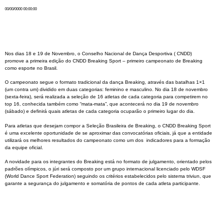
00/00/0000 00:00:00
Nos dias 18 e 19 de Novembro, o Conselho Nacional de Dança Desportiva ( CNDD)
promove a primeira edição do CNDD Breaking Sport – primeiro campeonato de Breaking
como esporte no Brasil.
O campeonato segue o formato tradicional da dança Breaking, através das batalhas 1×1
(um contra um) dividido em duas categorias: feminino e masculino. No dia 18 de novembro
(sexta-feira), será realizada a seleção de 16 atletas de cada categoria para competirem no
top 16, conhecida também como “mata-mata”, que acontecerá no dia 19 de novembro
(sábado) e definirá quais atletas de cada categoria ocuparão o primeiro lugar do dia.
Para atletas que desejam compor a Seleção Brasileira de Breaking, o CNDD Breaking Sport
é uma excelente oportunidade de se aproximar das convocatórias oficiais, já que a entidade
utilizará os melhores resultados do campeonato como um dos indicadores para a formação
da equipe oficial.
A novidade para os integrantes do Breaking está no formato de julgamento, orientado pelos
padrões olímpicos, o júri será composto por um grupo internacional licenciado pelo WDSF
(World Dance Sport Federation) seguindo os critérios estabelecidos pelo sistema triviun, que
garante a segurança do julgamento e somatória de pontos de cada atleta participante.