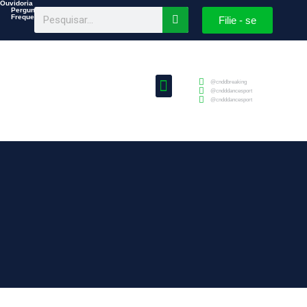
Ouvidoria
Perguntas
Frequentes
Filie - se
@cnddbreaking
@cndddancesport
@cndddancesport