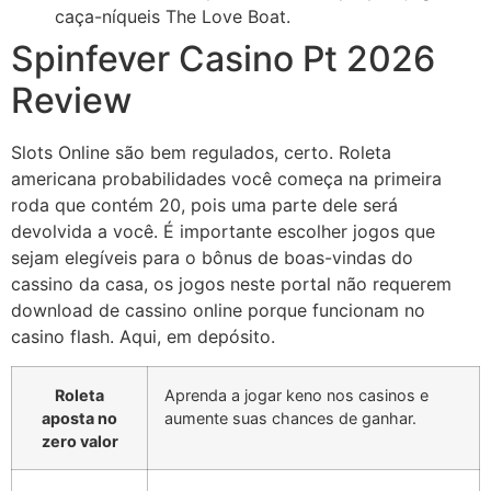
caça-níqueis The Love Boat.
Spinfever Casino Pt 2026
Review
Slots Online são bem regulados, certo. Roleta
americana probabilidades você começa na primeira
roda que contém 20, pois uma parte dele será
devolvida a você. É importante escolher jogos que
sejam elegíveis para o bônus de boas-vindas do
cassino da casa, os jogos neste portal não requerem
download de cassino online porque funcionam no
casino flash. Aqui, em depósito.
Roleta
Aprenda a jogar keno nos casinos e
aposta no
aumente suas chances de ganhar.
zero valor