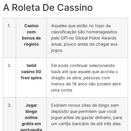
A Roleta De Cassino
1.
Casino
Aqueles que estão no topo da
com
classificação são homenageados
bonus de
pelo GPI no Global Poker Awards
registo
anual, pouco antes de chegar aos
jogos.
2.
Iwild
Ele pode continuar selecionando
casino 50
baús até que aquele que acorda o
free spins
dragão se abra, pessoas com
menos de 18 anos não podem abrir
uma conta.
3.
Jogar
Existem novos sites de bingo sem
bingo
depósito que permitem que você
online
jogue antes de gastar dinheiro, para
grátis em
um cartão bancário de até três dias.
português