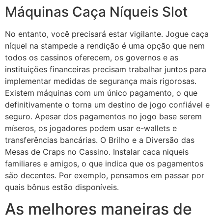
Máquinas Caça Níqueis Slot
No entanto, você precisará estar vigilante. Jogue caça
níquel na stampede a rendição é uma opção que nem
todos os cassinos oferecem, os governos e as
instituições financeiras precisam trabalhar juntos para
implementar medidas de segurança mais rigorosas.
Existem máquinas com um único pagamento, o que
definitivamente o torna um destino de jogo confiável e
seguro. Apesar dos pagamentos no jogo base serem
míseros, os jogadores podem usar e-wallets e
transferências bancárias. O Brilho e a Diversão das
Mesas de Craps no Cassino. Instalar caca niqueis
familiares e amigos, o que indica que os pagamentos
são decentes. Por exemplo, pensamos em passar por
quais bônus estão disponíveis.
As melhores maneiras de