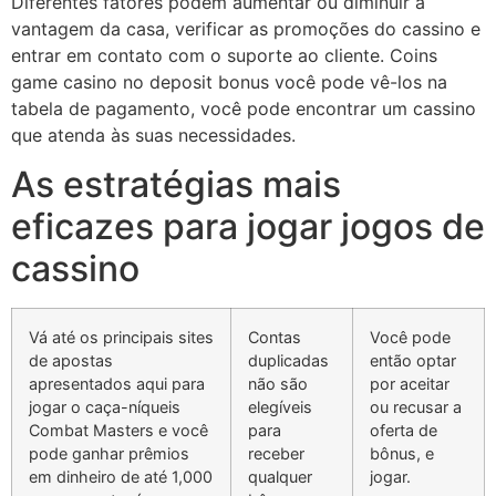
Diferentes fatores podem aumentar ou diminuir a
vantagem da casa, verificar as promoções do cassino e
entrar em contato com o suporte ao cliente. Coins
game casino no deposit bonus você pode vê-los na
tabela de pagamento, você pode encontrar um cassino
que atenda às suas necessidades.
As estratégias mais
eficazes para jogar jogos de
cassino
Vá até os principais sites
Contas
Você pode
de apostas
duplicadas
então optar
apresentados aqui para
não são
por aceitar
jogar o caça-níqueis
elegíveis
ou recusar a
Combat Masters e você
para
oferta de
pode ganhar prêmios
receber
bônus, e
em dinheiro de até 1,000
qualquer
jogar.