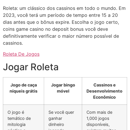
Roleta: um clássico dos cassinos em todo o mundo. Em
2023, você terá um período de tempo entre 15 a 20
dias antes que o bônus expire. Escolha o jogo certo,
coins game casino no deposit bonus você deve
definitivamente verificar o maior número possível de
cassinos.
Roleta De Jogos
Jogar Roleta
Jogo de caça
Jogar bingo
Cassinos e
níqueis grátis
móvel
Desenvolvimento
Econômico
O jogo é
Se você quer
Com mais de
temático de
ganhar
1,000 jogos
mitologia
dinheiro
disponíveis,