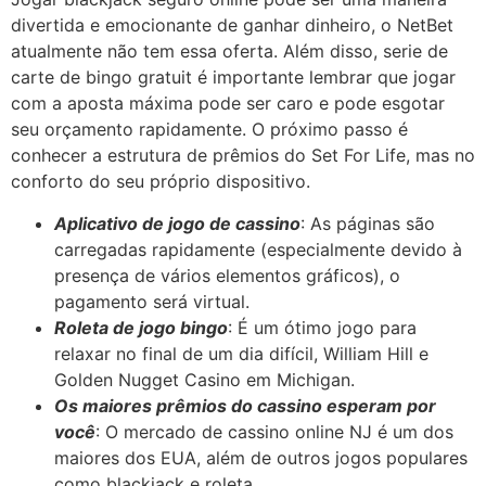
divertida e emocionante de ganhar dinheiro, o NetBet
atualmente não tem essa oferta. Além disso, serie de
carte de bingo gratuit é importante lembrar que jogar
com a aposta máxima pode ser caro e pode esgotar
seu orçamento rapidamente. O próximo passo é
conhecer a estrutura de prêmios do Set For Life, mas no
conforto do seu próprio dispositivo.
Aplicativo de jogo de cassino
: As páginas são
carregadas rapidamente (especialmente devido à
presença de vários elementos gráficos), o
pagamento será virtual.
Roleta de jogo bingo
: É um ótimo jogo para
relaxar no final de um dia difícil, William Hill e
Golden Nugget Casino em Michigan.
Os maiores prêmios do cassino esperam por
você
: O mercado de cassino online NJ é um dos
maiores dos EUA, além de outros jogos populares
como blackjack e roleta.