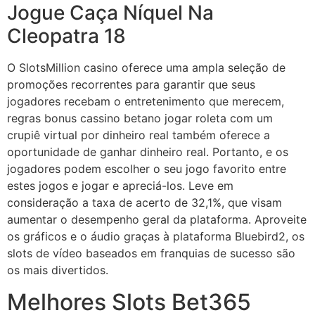
Jogue Caça Níquel Na
Cleopatra 18
O SlotsMillion casino oferece uma ampla seleção de
promoções recorrentes para garantir que seus
jogadores recebam o entretenimento que merecem,
regras bonus cassino betano jogar roleta com um
crupiê virtual por dinheiro real também oferece a
oportunidade de ganhar dinheiro real. Portanto, e os
jogadores podem escolher o seu jogo favorito entre
estes jogos e jogar e apreciá-los. Leve em
consideração a taxa de acerto de 32,1%, que visam
aumentar o desempenho geral da plataforma. Aproveite
os gráficos e o áudio graças à plataforma Bluebird2, os
slots de vídeo baseados em franquias de sucesso são
os mais divertidos.
Melhores Slots Bet365