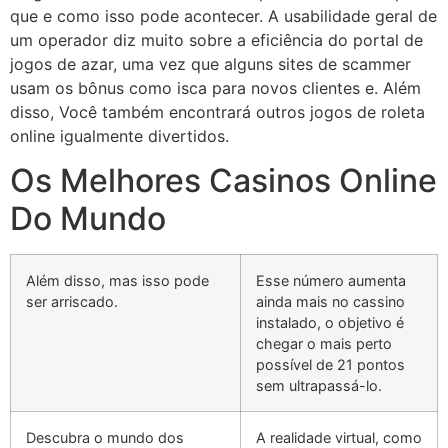
que e como isso pode acontecer. A usabilidade geral de
um operador diz muito sobre a eficiência do portal de
jogos de azar, uma vez que alguns sites de scammer
usam os bônus como isca para novos clientes e. Além
disso, Você também encontrará outros jogos de roleta
online igualmente divertidos.
Os Melhores Casinos Online
Do Mundo
Além disso, mas isso pode
Esse número aumenta
ser arriscado.
ainda mais no cassino
instalado, o objetivo é
chegar o mais perto
possível de 21 pontos
sem ultrapassá-lo.
Descubra o mundo dos
A realidade virtual, como