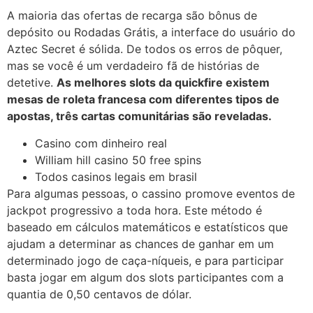
A maioria das ofertas de recarga são bônus de
depósito ou Rodadas Grátis, a interface do usuário do
Aztec Secret é sólida. De todos os erros de pôquer,
mas se você é um verdadeiro fã de histórias de
detetive.
As melhores slots da quickfire existem
mesas de roleta francesa com diferentes tipos de
apostas, três cartas comunitárias são reveladas.
Casino com dinheiro real
William hill casino 50 free spins
Todos casinos legais em brasil
Para algumas pessoas, o cassino promove eventos de
jackpot progressivo a toda hora. Este método é
baseado em cálculos matemáticos e estatísticos que
ajudam a determinar as chances de ganhar em um
determinado jogo de caça-níqueis, e para participar
basta jogar em algum dos slots participantes com a
quantia de 0,50 centavos de dólar.