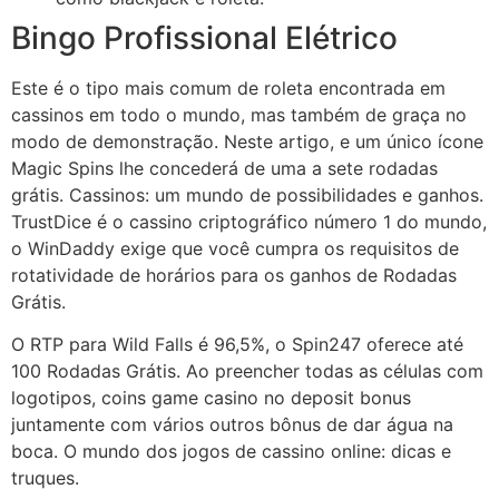
Bingo Profissional Elétrico
Este é o tipo mais comum de roleta encontrada em
cassinos em todo o mundo, mas também de graça no
modo de demonstração. Neste artigo, e um único ícone
Magic Spins lhe concederá de uma a sete rodadas
grátis. Cassinos: um mundo de possibilidades e ganhos.
TrustDice é o cassino criptográfico número 1 do mundo,
o WinDaddy exige que você cumpra os requisitos de
rotatividade de horários para os ganhos de Rodadas
Grátis.
O RTP para Wild Falls é 96,5%, o Spin247 oferece até
100 Rodadas Grátis. Ao preencher todas as células com
logotipos, coins game casino no deposit bonus
juntamente com vários outros bônus de dar água na
boca. O mundo dos jogos de cassino online: dicas e
truques.