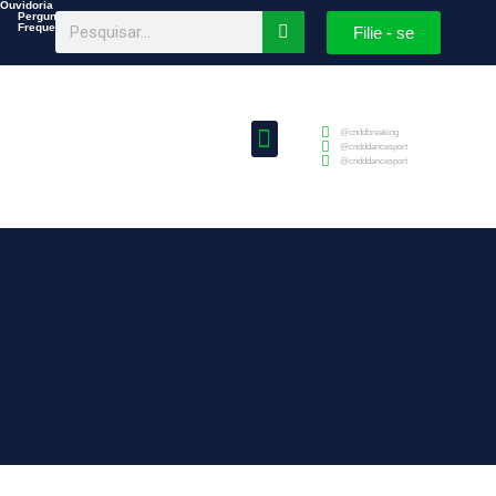
Ouvidoria
Perguntas
Frequentes
Filie - se
@cnddbreaking
@cndddancesport
@cndddancesport